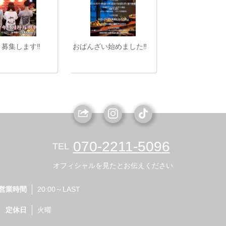
募集します‼️
おばんざい始めました‼️
070-2211-5096
TEL
オフィシャルを見たとお伝えください
営業時間
20:00～LAST
定休日
火曜