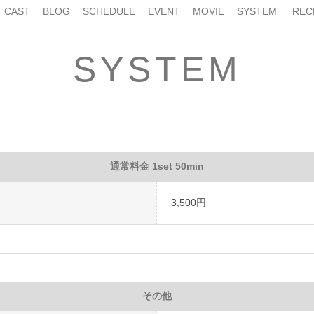
CAST
BLOG
SCHEDULE
EVENT
MOVIE
SYSTEM
REC
SYSTEM
通常料金 1set 50min
3,500円
その他